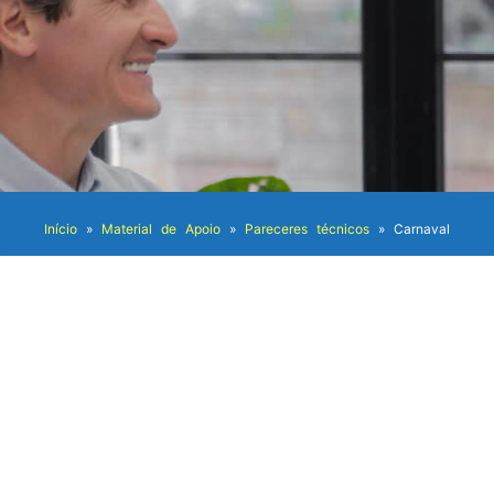
Início
»
Material de Apoio
»
Pareceres técnicos
»
Carnaval